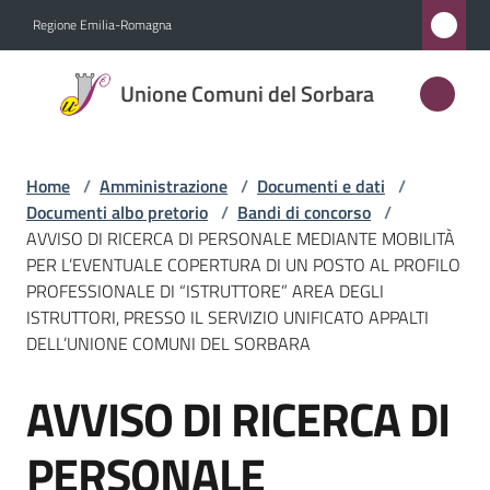
Vai al contenuto
Vai alla navigazione
Vai al footer
Regione Emilia-Romagna
Unione
Unione Comuni del Sorbara
Comuni
del
Sorbara
Home
/
Amministrazione
/
Documenti e dati
/
Documenti albo pretorio
/
Bandi di concorso
/
AVVISO DI RICERCA DI PERSONALE MEDIANTE MOBILITÀ
PER L’EVENTUALE COPERTURA DI UN POSTO AL PROFILO
Amministrazione
PROFESSIONALE DI “ISTRUTTORE” AREA DEGLI
Menu selezionato
ISTRUTTORI, PRESSO IL SERVIZIO UNIFICATO APPALTI
Novità
DELL’UNIONE COMUNI DEL SORBARA
Servizi
AVVISO DI RICERCA DI
Salta al contenuto
Vivere
PERSONALE
l'Unione