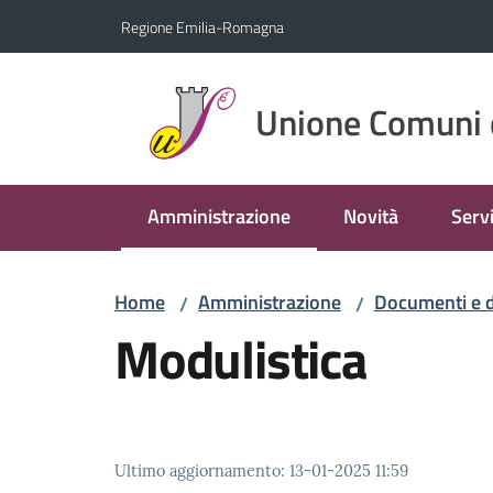
Vai al contenuto
Vai alla navigazione
Vai al footer
Regione Emilia-Romagna
Unione Comuni 
Amministrazione
Novità
Servi
Menu selezionato
Home
Amministrazione
Documenti e d
/
/
Modulistica
Ultimo aggiornamento
:
13-01-2025 11:59