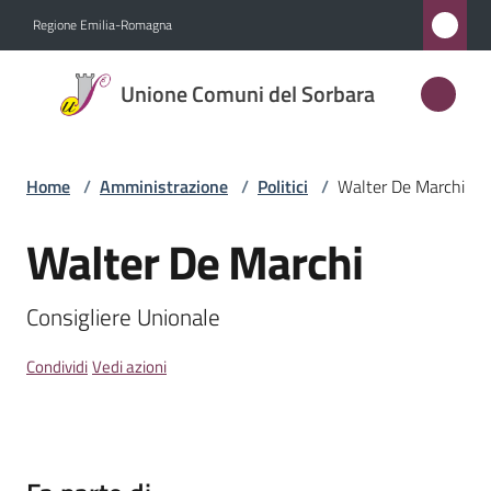
Vai al contenuto
Vai alla navigazione
Vai al footer
Regione Emilia-Romagna
Unione
Unione Comuni del Sorbara
Comuni
del
Sorbara
Home
/
Amministrazione
/
Politici
/
Walter De Marchi
Walter De Marchi
Salta al contenuto
Amministrazione
Menu selezionato
Consigliere Unionale
Novità
Condividi
Vedi azioni
Servizi
Vivere
l'Unione