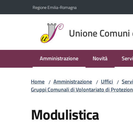
Vai al contenuto
Vai alla navigazione
Vai al footer
Regione Emilia-Romagna
Unione Comuni 
Amministrazione
Novità
Servi
Menu selezionato
Menu
Home
Amministrazione
Uffici
Servi
/
/
/
Gruppi Comunali di Volontariato di Protezion
Modulistica