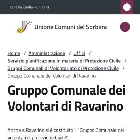
Vai al contenuto
Vai alla navigazione
Vai al footer
Regione Emilia-Romagna
Unione
Unione Comuni del Sorbara
Comuni
del
Sorbara
Home
/
Amministrazione
/
Uffici
/
Servizio pianificazione in materia di Protezione Civile
/
Gruppi Comunali di Volontariato di Protezione Civile
/
Gruppo Comunale dei Volontari di Ravarino
Amministrazione
Gruppo Comunale dei
Menu selezionato
Novità
Volontari di Ravarino
Servizi
Menu selezionato
Vivere
Anche a Ravarino si è costituito il "Gruppo Comunale dei
l'Unione
Volontari di protezione Civile".