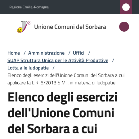
Vai al contenuto
Vai alla navigazione
Vai al footer
Regione Emilia-Romagna
Unione
Unione Comuni del Sorbara
Comuni
del
Sorbara
Home
/
Amministrazione
/
Uffici
/
SUAP Struttura Unica per le Attività Produttive
/
Lotta alle ludopatie
/
Elenco degli esercizi dell'Unione Comuni del Sorbara a cui
Amministrazione
applicare la L.R. 5/2013 S.M.I. in materia di ludopatie
Menu selezionato
Elenco degli esercizi
Novità
dell'Unione Comuni
Servizi
del Sorbara a cui
Vivere
l'Unione