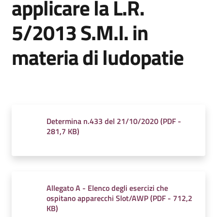
applicare la L.R.
5/2013 S.M.I. in
materia di ludopatie
Tutti
gli
argomenti...
Determina n.433 del 21/10/2020
(
PDF
-
281,7 KB
)
Allegato A - Elenco degli esercizi che
ospitano apparecchi Slot/AWP
(
PDF
-
712,2
KB
)