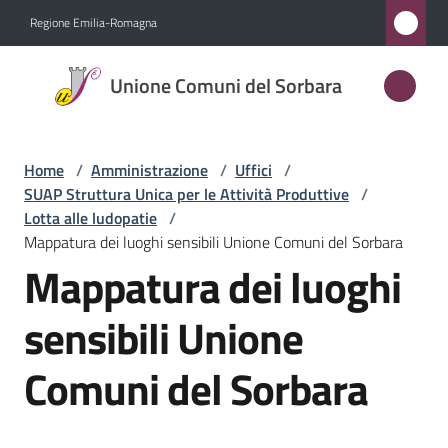
Vai al contenuto
Vai alla navigazione
Vai al footer
Regione Emilia-Romagna
Unione
Unione Comuni del Sorbara
Comuni
del
Sorbara
Home
/
Amministrazione
/
Uffici
/
SUAP Struttura Unica per le Attività Produttive
/
Lotta alle ludopatie
/
Mappatura dei luoghi sensibili Unione Comuni del Sorbara
Amministrazione
Mappatura dei luoghi
Menu selezionato
Novità
sensibili Unione
Servizi
Comuni del Sorbara
Vivere
l'Unione