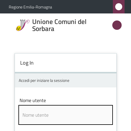
Vai al contenuto
Vai alla navigazione
Vai al footer
Regione Emilia-Romagna
Unione
Unione Comuni del
Comuni
Sorbara
del
Sorbara
Log In
Amministrazione
Accedi per iniziare la sessione
Novità
Nome utente
Servizi
Vivere
l'Unione