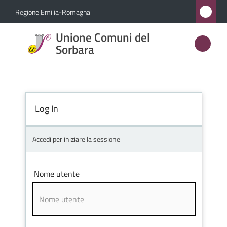
Vai al contenuto
Vai alla navigazione
Vai al footer
Regione Emilia-Romagna
Unione
Unione Comuni del
Comuni
Sorbara
del
Sorbara
Log In
Amministrazione
Accedi per iniziare la sessione
Novità
Nome utente
Servizi
Vivere
l'Unione