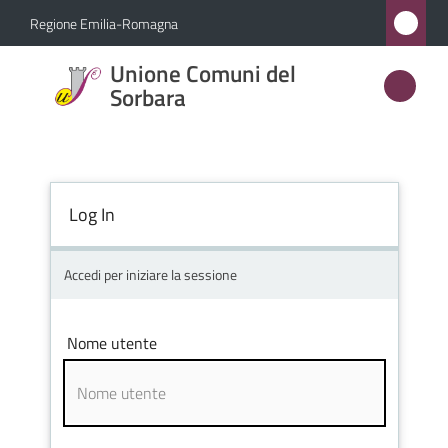
Vai al contenuto
Vai alla navigazione
Vai al footer
Regione Emilia-Romagna
Unione
Unione Comuni del
Comuni
Sorbara
del
Sorbara
Log In
Amministrazione
Accedi per iniziare la sessione
Novità
Nome utente
Servizi
Vivere
l'Unione