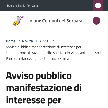
Vai al contenuto
Vai alla navigazione
Vai al footer
Regione Emilia-Romagna
Unione
Unione Comuni del Sorbara
Comuni
del
Sorbara
Home
/
Novità
/
Avvisi
/
Avviso pubblico manifestazione di interesse per
installazione attrazione dello spettacolo viaggiante presso il
Parco Cà Ranuzza a Castelfranco Emilia
Amministrazione
Avviso pubblico
Salta al contenuto
Novità
Menu selezionato
manifestazione di
Servizi
interesse per
Vivere
l'Unione