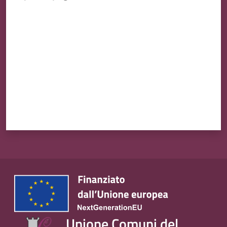
Valuta da 1 a 5 stelle
Tutti
gli
argomenti...
Unione Comuni del