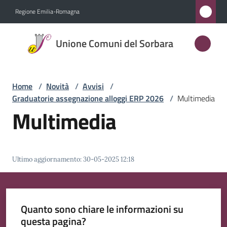
Vai al contenuto
Vai alla navigazione
Vai al footer
Regione Emilia-Romagna
Unione
Unione Comuni del Sorbara
Comuni
del
Sorbara
Home
/
Novità
/
Avvisi
/
Graduatorie assegnazione alloggi ERP 2026
/
Multimedia
Multimedia
Amministrazione
Novità
Ultimo aggiornamento
:
30-05-2025 12:18
Menu selezionato
Servizi
Quanto sono chiare le informazioni su
Vivere
questa pagina?
l'Unione