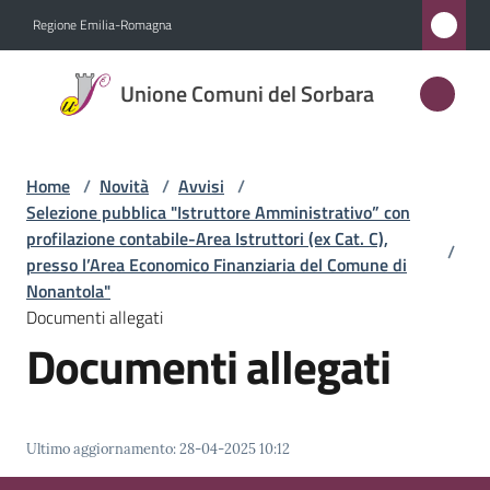
Vai al contenuto
Vai alla navigazione
Vai al footer
Regione Emilia-Romagna
Unione
Unione Comuni del Sorbara
Comuni
del
Sorbara
Home
/
Novità
/
Avvisi
/
Selezione pubblica "Istruttore Amministrativo” con
profilazione contabile-Area Istruttori (ex Cat. C),
/
presso l’Area Economico Finanziaria del Comune di
Amministrazione
Nonantola"
Documenti allegati
Novità
Documenti allegati
Menu selezionato
Servizi
Vivere
Ultimo aggiornamento
:
28-04-2025 10:12
l'Unione