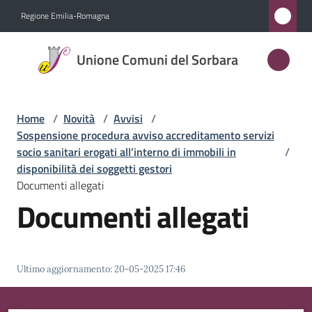
Vai al contenuto
Vai alla navigazione
Vai al footer
Regione Emilia-Romagna
Unione
Unione Comuni del Sorbara
Comuni
del
Sorbara
Home
/
Novità
/
Avvisi
/
Sospensione procedura avviso accreditamento servizi
socio sanitari erogati all’interno di immobili in
/
disponibilità dei soggetti gestori
Amministrazione
Documenti allegati
Documenti allegati
Novità
Menu selezionato
Servizi
Ultimo aggiornamento
:
20-05-2025 17:46
Vivere
l'Unione