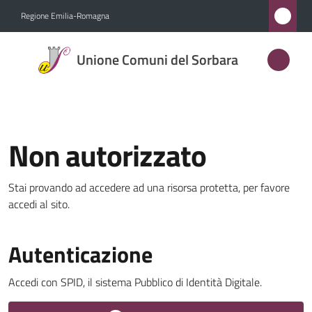
Vai al contenuto
Vai alla navigazione
Vai al footer
Regione Emilia-Romagna
Unione
Unione Comuni del Sorbara
Comuni
del
Sorbara
Non autorizzato
Amministrazione
Stai provando ad accedere ad una risorsa protetta, per favore
accedi al sito.
Novità
Menu selezionato
Autenticazione
Servizi
Accedi con SPID, il sistema Pubblico di Identità Digitale.
Vivere
l'Unione