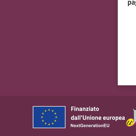
pa
Valut