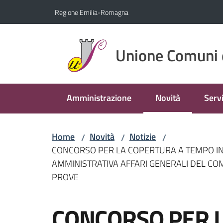
Vai al contenuto
Vai alla navigazione
Vai al footer
Regione Emilia-Romagna
Unione Comuni 
Amministrazione
Novità
Servi
Menu selezionato
Home
Novità
Notizie
/
/
/
CONCORSO PER LA COPERTURA A TEMPO IN
AMMINISTRATIVA AFFARI GENERALI DEL COM
PROVE
Salta al contenuto
CONCORSO PER 