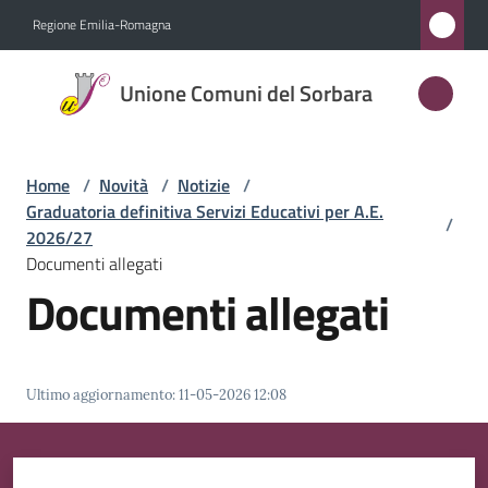
Vai al contenuto
Vai alla navigazione
Vai al footer
Regione Emilia-Romagna
Unione
Unione Comuni del Sorbara
Comuni
del
Sorbara
Home
/
Novità
/
Notizie
/
Graduatoria definitiva Servizi Educativi per A.E.
/
2026/27
Documenti allegati
Amministrazione
Documenti allegati
Novità
Menu selezionato
Servizi
Ultimo aggiornamento
:
11-05-2026 12:08
Vivere
l'Unione