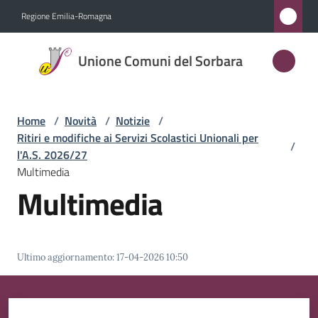
Vai al contenuto
Vai alla navigazione
Vai al footer
Regione Emilia-Romagna
Unione
Unione Comuni del Sorbara
Comuni
del
Sorbara
Home
/
Novità
/
Notizie
/
Ritiri e modifiche ai Servizi Scolastici Unionali per
/
l'A.S. 2026/27
Multimedia
Amministrazione
Multimedia
Novità
Menu selezionato
Servizi
Ultimo aggiornamento
:
17-04-2026 10:50
Vivere
l'Unione