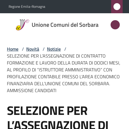
Vai al contenuto
Vai alla navigazione
Vai al footer
Regione Emilia-Romagna
Unione
Unione Comuni del Sorbara
Comuni
del
Sorbara
Home
/
Novità
/
Notizie
/
SELEZIONE PER L’ASSEGNAZIONE DI CONTRATTO
FORMAZIONE E LAVORO DELLA DURATA DI DODICI MESI,
AL PROFILO DI “ISTRUTTORE AMMINISTRATIVO” CON
Amministrazione
PROFILAZIONE CONTABILE PRESSO L’AREA ECONOMICO
FINANZIARIA DELL’UNIONE COMUNI DEL SORBARA.
Novità
AMMISSIONE CANDIDATI
Menu selezionato
Servizi
SELEZIONE PER
Salta al contenuto
Vivere
L’ASSEGNAZIONE DI
l'Unione