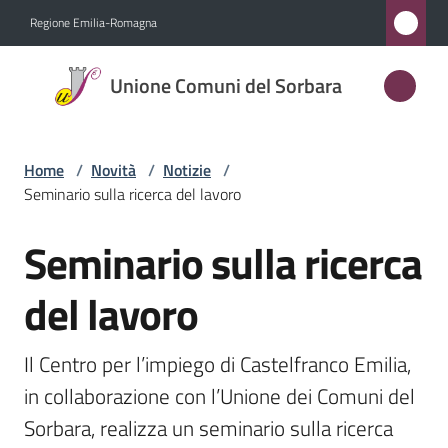
Vai al contenuto
Vai alla navigazione
Vai al footer
Regione Emilia-Romagna
Unione
Unione Comuni del Sorbara
Comuni
del
Sorbara
Home
/
Novità
/
Notizie
/
Seminario sulla ricerca del lavoro
Seminario sulla ricerca
Amministrazione
Salta al contenuto
del lavoro
Novità
Menu selezionato
Servizi
Il Centro per l’impiego di Castelfranco Emilia, 
in collaborazione con l’Unione dei Comuni del 
Vivere
Sorbara, realizza un seminario sulla ricerca 
l'Unione