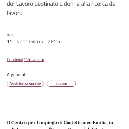
del Lavoro destinato a donne alla ricerca del 
lavoro
Tutti
Data
:
gli
12 settembre 2025
argomenti...
Condividi
Vedi azioni
Argomenti
Assistenza sociale
Lavoro
Contenuto
Il Centro per l’impiego di Castelfranco Emilia, in