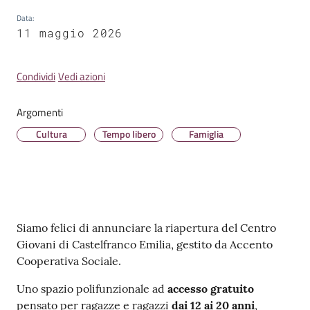
Data
:
11 maggio 2026
Condividi
Vedi azioni
Tutti
gli
argomenti...
Argomenti
Cultura
Tempo libero
Famiglia
Contenuto
Siamo felici di annunciare la riapertura del Centro
Giovani di Castelfranco Emilia, gestito da Accento
Cooperativa Sociale.
Uno spazio polifunzionale ad
accesso gratuito
pensato per ragazze e ragazzi
dai 12 ai 20 anni
,