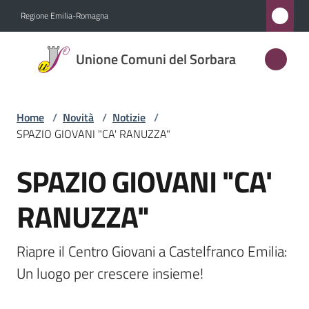
Vai al contenuto
Vai alla navigazione
Vai al footer
Regione Emilia-Romagna
Unione
Unione Comuni del Sorbara
Comuni
del
Sorbara
Home
/
Novità
/
Notizie
/
SPAZIO GIOVANI "CA' RANUZZA"
SPAZIO GIOVANI "CA'
Amministrazione
Salta al contenuto
RANUZZA"
Novità
Menu selezionato
Servizi
Riapre il Centro Giovani a Castelfranco Emilia: 
Un luogo per crescere insieme!
Vivere
l'Unione