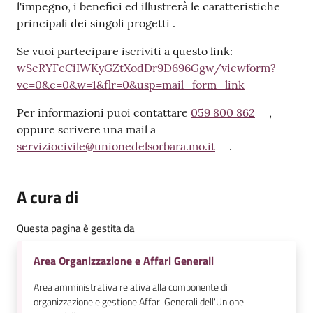
l'impegno, i benefici ed illustrerà le caratteristiche
principali dei singoli progetti .
Se vuoi partecipare iscriviti a questo link:
wSeRYFcCiIWKyGZtXodDr9D696Ggw/viewform?
vc=0&c=0&w=1&flr=0&usp=mail_form_link
Per informazioni puoi contattare
059 800 862
,
oppure scrivere una mail a
serviziocivile@unionedelsorbara.mo.it
.
A cura di
Questa pagina è gestita da
Area Organizzazione e Affari Generali
Area amministrativa relativa alla componente di
organizzazione e gestione Affari Generali dell'Unione