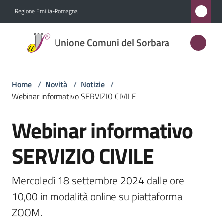
Vai al contenuto
Vai alla navigazione
Vai al footer
Regione Emilia-Romagna
Unione
Unione Comuni del Sorbara
Comuni
del
Sorbara
Home
/
Novità
/
Notizie
/
Webinar informativo SERVIZIO CIVILE
Webinar informativo
Amministrazione
Salta al contenuto
SERVIZIO CIVILE
Novità
Menu selezionato
Servizi
Mercoledì 18 settembre 2024 dalle ore 
10,00 in modalità online su piattaforma 
Vivere
ZOOM.
l'Unione