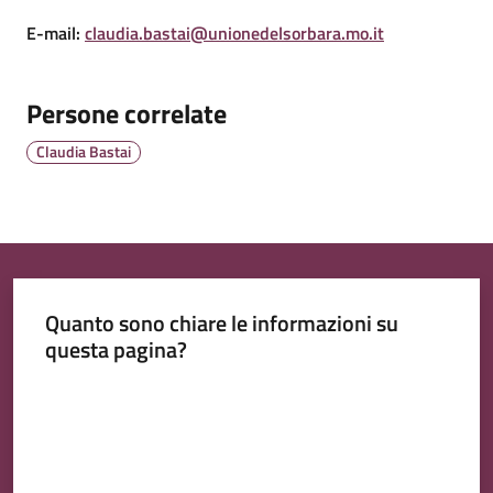
E-mail
:
claudia.bastai@unionedelsorbara.mo.it
Persone correlate
Tutti
gli
Claudia Bastai
argomenti...
Quanto sono chiare le informazioni su
questa pagina?
Valuta da 1 a 5 stelle