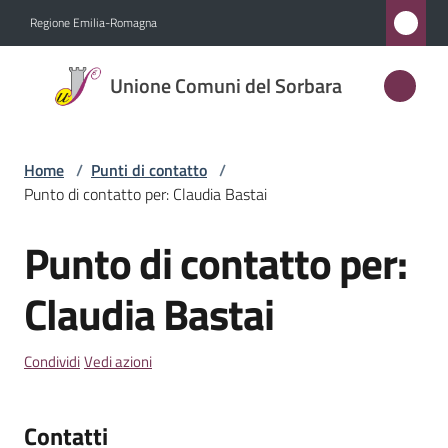
Vai al contenuto
Vai alla navigazione
Vai al footer
Regione Emilia-Romagna
Unione
Unione Comuni del Sorbara
Comuni
del
Sorbara
Home
/
Punti di contatto
/
Punto di contatto per: Claudia Bastai
Punto di contatto per:
Amministrazione
Salta al contenuto
Claudia Bastai
Novità
Servizi
Condividi
Vedi azioni
Vivere
Contatti
l'Unione