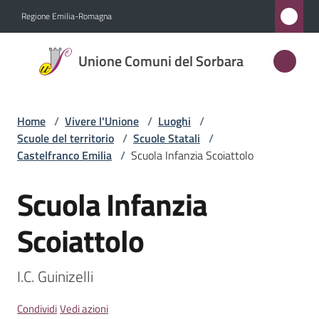
Vai al contenuto
Vai alla navigazione
Vai al footer
Regione Emilia-Romagna
Unione
Unione Comuni del Sorbara
Comuni
del
Sorbara
Home
/
Vivere l'Unione
/
Luoghi
/
Scuole del territorio
/
Scuole Statali
/
Castelfranco Emilia
/
Scuola Infanzia Scoiattolo
Amministrazione
Scuola Infanzia
Salta al contenuto
Novità
Scoiattolo
Servizi
I.C. Guinizelli
Vivere
l'Unione
Condividi
Vedi azioni