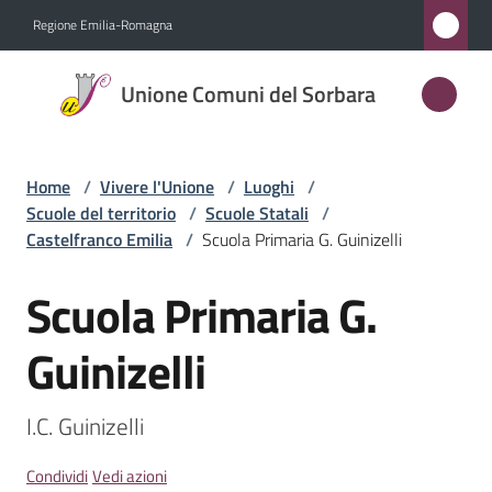
Vai al contenuto
Vai alla navigazione
Vai al footer
Regione Emilia-Romagna
Unione
Unione Comuni del Sorbara
Comuni
del
Sorbara
Home
/
Vivere l'Unione
/
Luoghi
/
Scuole del territorio
/
Scuole Statali
/
Castelfranco Emilia
/
Scuola Primaria G. Guinizelli
Amministrazione
Scuola Primaria G.
Salta al contenuto
Novità
Guinizelli
Servizi
I.C. Guinizelli
Vivere
l'Unione
Condividi
Vedi azioni