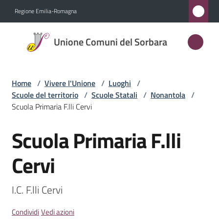
Vai al contenuto
Vai alla navigazione
Vai al footer
Regione Emilia-Romagna
Unione
Unione Comuni del Sorbara
Comuni
del
Sorbara
Home
/
Vivere l'Unione
/
Luoghi
/
Scuole del territorio
/
Scuole Statali
/
Nonantola
/
Scuola Primaria F.lli Cervi
Amministrazione
Scuola Primaria F.lli
Salta al contenuto
Novità
Cervi
Servizi
I.C. F.lli Cervi
Vivere
l'Unione
Condividi
Vedi azioni