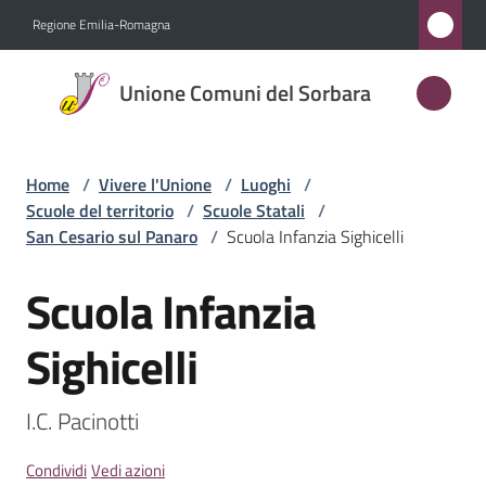
Vai al contenuto
Vai alla navigazione
Vai al footer
Regione Emilia-Romagna
Unione
Unione Comuni del Sorbara
Comuni
del
Sorbara
Home
/
Vivere l'Unione
/
Luoghi
/
Scuole del territorio
/
Scuole Statali
/
San Cesario sul Panaro
/
Scuola Infanzia Sighicelli
Amministrazione
Scuola Infanzia
Salta al contenuto
Novità
Sighicelli
Servizi
I.C. Pacinotti
Vivere
l'Unione
Condividi
Vedi azioni