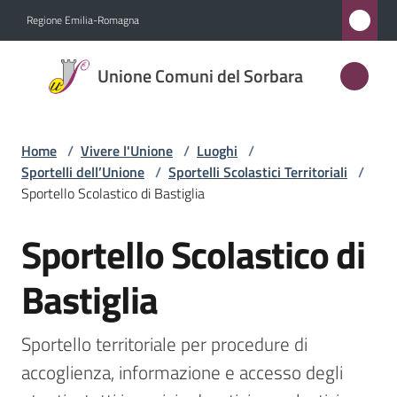
Vai al contenuto
Vai alla navigazione
Vai al footer
Regione Emilia-Romagna
Unione
Unione Comuni del Sorbara
Comuni
del
Sorbara
Home
/
Vivere l'Unione
/
Luoghi
/
Sportelli dell’Unione
/
Sportelli Scolastici Territoriali
/
Sportello Scolastico di Bastiglia
Amministrazione
Sportello Scolastico di
Salta al contenuto
Novità
Bastiglia
Servizi
Sportello territoriale per procedure di 
Vivere
accoglienza, informazione e accesso degli 
l'Unione