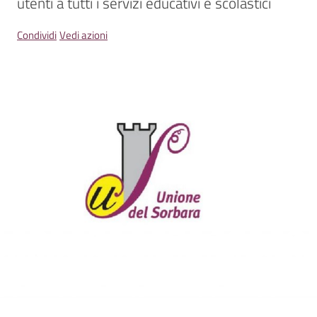
utenti a tutti i servizi educativi e scolastici
Menu selezionato
Condividi
Vedi azioni
Tutti
gli
argomenti...