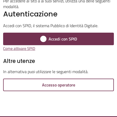
Per accedere al sito a ai suoi servizi, utilizza una delle seguenti
modalità.
Autenticazione
Accedi con SPID, il sistema Pubblico di Identità Digitale.
Tutti
Accedi con SPID
gli
argomenti...
Come attivare SPID
Altre utenze
In alternativa puoi utilizzare le seguenti modalità.
Accesso operatore