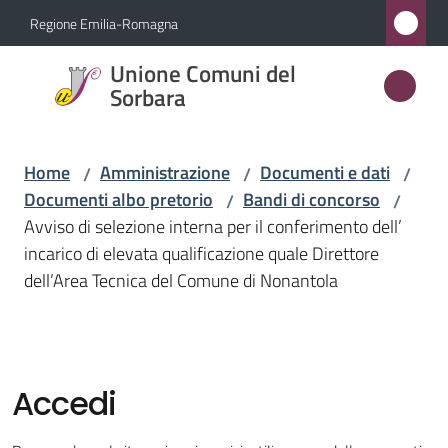
Vai al contenuto
Vai alla navigazione
Vai al footer
Regione Emilia-Romagna
Unione
Unione Comuni del
Comuni
Sorbara
del
Sorbara
Home
Amministrazione
Documenti e dati
/
/
/
Documenti albo pretorio
Bandi di concorso
/
/
Avviso di selezione interna per il conferimento dell’
Amministrazione
incarico di elevata qualificazione quale Direttore
Menu selezionato
dell’Area Tecnica del Comune di Nonantola
Novità
Servizi
Accedi
Vivere
l'Unione