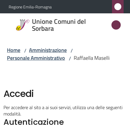
Vai al contenuto
Vai alla navigazione
Vai al footer
Regione Emilia-Romagna
Unione
Unione Comuni del
Comuni
Sorbara
del
Sorbara
Home
Amministrazione
/
/
Personale Amministrativo
Raffaella Maselli
/
Amministrazione
Menu selezionato
Novità
Accedi
Servizi
Per accedere al sito a ai suoi servizi, utilizza una delle seguenti
modalità.
Autenticazione
Vivere
l'Unione