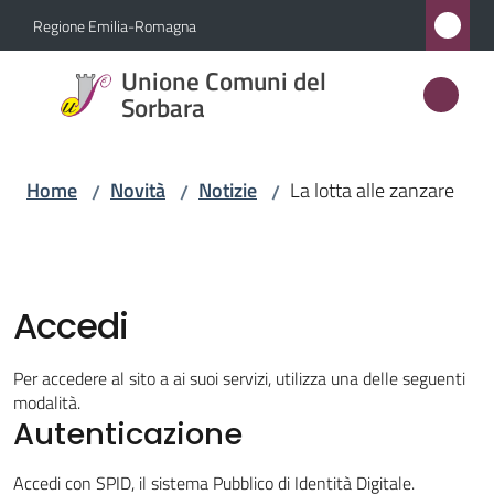
Vai al contenuto
Vai alla navigazione
Vai al footer
Regione Emilia-Romagna
Unione
Unione Comuni del
Comuni
Sorbara
del
Sorbara
Home
Novità
Notizie
La lotta alle zanzare
/
/
/
Amministrazione
Accedi
Novità
Menu selezionato
Per accedere al sito a ai suoi servizi, utilizza una delle seguenti
Servizi
modalità.
Autenticazione
Vivere
Accedi con SPID, il sistema Pubblico di Identità Digitale.
l'Unione