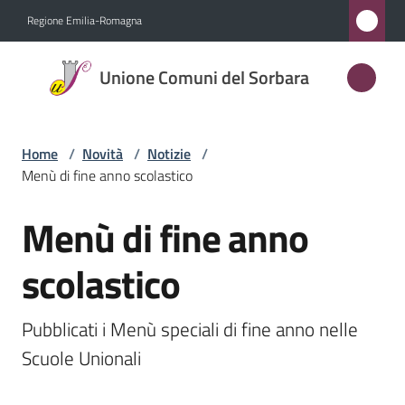
Vai al contenuto
Vai alla navigazione
Vai al footer
Regione Emilia-Romagna
Unione
Unione Comuni del Sorbara
Comuni
del
Sorbara
Home
/
Novità
/
Notizie
/
Menù di fine anno scolastico
Menù di fine anno
Amministrazione
Salta al contenuto
scolastico
Novità
Menu selezionato
Servizi
Pubblicati i Menù speciali di fine anno nelle 
Scuole Unionali
Vivere
l'Unione