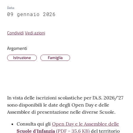
Data
:
09 gennaio 2026
Condividi
Vedi azioni
Tutti
gli
argomenti...
Argomenti
Istruzione
Famiglia
Contenuto
In vista delle iscrizioni scolastiche per l'A.S. 2026/'27
sono disponibili le date degli Open Day e delle
Assemblee di presentazione nelle diverse Scuole.
Consulta qui gli
Open Day e le Assemblee delle
Scuole d'Infanzia
(
PDF
-
35,6 KB
)
del territorio