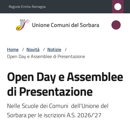
Vai al contenuto
Vai alla navigazione
Vai al footer
Regione Emilia-Romagna
Unione
Unione Comuni del Sorbara
Comuni
del
Sorbara
Home
/
Novità
/
Notizie
/
Open Day e Assemblee di Presentazione
Open Day e Assemblee
Amministrazione
Salta al contenuto
di Presentazione
Novità
Menu selezionato
Servizi
Nelle Scuole dei Comuni  dell'Unione del 
Sorbara per le iscrizioni A.S. 2026/'27
Vivere
l'Unione