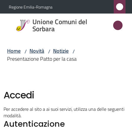
Vai al contenuto
Vai alla navigazione
Vai al footer
Regione Emilia-Romagna
Unione
Unione Comuni del
Comuni
Sorbara
del
Sorbara
Home
Novità
Notizie
/
/
/
Presentazione Patto per la casa
Amministrazione
Novità
Accedi
Menu selezionato
Servizi
Per accedere al sito a ai suoi servizi, utilizza una delle seguenti
modalità.
Autenticazione
Vivere
l'Unione