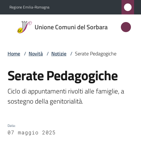
Vai al contenuto
Vai alla navigazione
Vai al footer
Regione Emilia-Romagna
Unione
Unione Comuni del Sorbara
Comuni
del
Sorbara
Home
/
Novità
/
Notizie
/
Serate Pedagogiche
Serate Pedagogiche
Salta al contenuto
Amministrazione
Ciclo di appuntamenti rivolti alle famiglie, a 
Novità
sostegno della genitorialità.
Menu selezionato
Servizi
Data
:
Vivere
07 maggio 2025
l'Unione