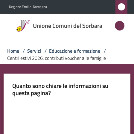
Vai al contenuto
Vai alla navigazione
Vai al footer
Regione Emilia-Romagna
Unione
Unione Comuni del Sorbara
Comuni
del
Sorbara
Home
/
Servizi
/
Educazione e formazione
/
Centri estivi 2026: contributi voucher alle famiglie
Amministrazione
Quanto sono chiare le informazioni su
Novità
questa pagina?
Valuta da 1 a 5 stelle
Servizi
Menu selezionato
Vivere
l'Unione