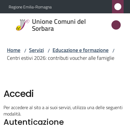
Vai al contenuto
Vai alla navigazione
Vai al footer
Regione Emilia-Romagna
Unione
Unione Comuni del
Comuni
Sorbara
del
Sorbara
Home
Servizi
Educazione e formazione
/
/
/
Centri estivi 2026: contributi voucher alle famiglie
Amministrazione
Novità
Accedi
Servizi
Per accedere al sito a ai suoi servizi, utilizza una delle seguenti
Menu selezionato
modalità.
Autenticazione
Vivere
l'Unione