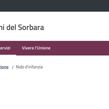
i del Sorbara
ervizi
Vivere l'Unione
enu selezionato
zione
Nido d'infanzia
/