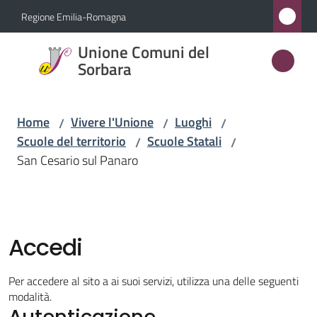
Vai al contenuto
Vai alla navigazione
Vai al footer
Regione Emilia-Romagna
Unione
Unione Comuni del
Comuni
Sorbara
del
Sorbara
Home
Vivere l'Unione
Luoghi
/
/
/
Scuole del territorio
Scuole Statali
/
/
San Cesario sul Panaro
Amministrazione
Novità
Accedi
Servizi
Per accedere al sito a ai suoi servizi, utilizza una delle seguenti
Vivere
modalità.
Autenticazione
l'Unione