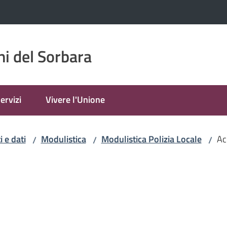
i del Sorbara
ervizi
Vivere l'Unione
 e dati
Modulistica
Modulistica Polizia Locale
Ac
/
/
/